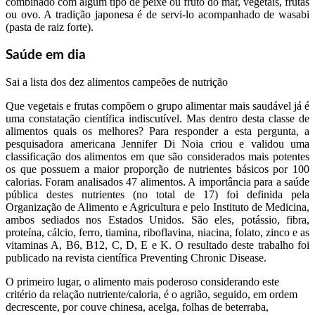
combinado com algum tipo de peixe ou fruto do mar, vegetais, frutas
ou ovo. A tradição japonesa é de servi-lo acompanhado de wasabi
(pasta de raiz forte).
Saúde em dia
Sai a lista dos dez alimentos campeões de nutrição
Que vegetais e frutas compõem o grupo alimentar mais saudável já é
uma constatação científica indiscutível. Mas dentro desta classe de
alimentos quais os melhores? Para responder a esta pergunta, a
pesquisadora americana Jennifer Di Noia criou e validou uma
classificação dos alimentos em que são considerados mais potentes
os que possuem a maior proporção de nutrientes básicos por 100
calorias. Foram analisados 47 alimentos. A importância para a saúde
pública destes nutrientes (no total de 17) foi definida pela
Organização de Alimento e Agricultura e pelo Instituto de Medicina,
ambos sediados nos Estados Unidos. São eles, potássio, fibra,
proteína, cálcio, ferro, tiamina, riboflavina, niacina, folato, zinco e as
vitaminas A, B6, B12, C, D, E e K. O resultado deste trabalho foi
publicado na revista científica Preventing Chronic Disease.
O primeiro lugar, o alimento mais poderoso considerando este
critério da relação nutriente/caloria, é o agrião, seguido, em ordem
decrescente, por couve chinesa, acelga, folhas de beterraba,