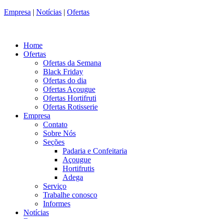
Empresa
|
Notícias
|
Ofertas
Home
Ofertas
Ofertas da Semana
Black Friday
Ofertas do dia
Ofertas Açougue
Ofertas Hortifruti
Ofertas Rotisserie
Empresa
Contato
Sobre Nós
Seções
Padaria e Confeitaria
Açougue
Hortifrutis
Adega
Serviço
Trabalhe conosco
Informes
Notícias