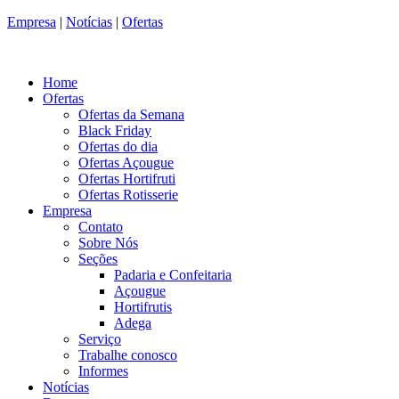
Empresa
|
Notícias
|
Ofertas
Home
Ofertas
Ofertas da Semana
Black Friday
Ofertas do dia
Ofertas Açougue
Ofertas Hortifruti
Ofertas Rotisserie
Empresa
Contato
Sobre Nós
Seções
Padaria e Confeitaria
Açougue
Hortifrutis
Adega
Serviço
Trabalhe conosco
Informes
Notícias