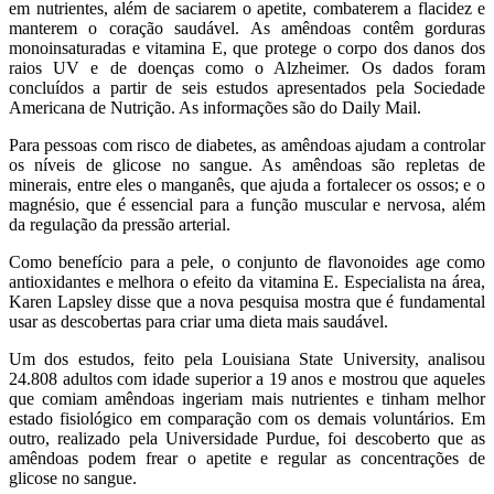
em nutrientes, além de saciarem o apetite, combaterem a flacidez e
manterem o coração saudável. As amêndoas contêm gorduras
monoinsaturadas e vitamina E, que protege o corpo dos danos dos
raios UV e de doenças como o Alzheimer. Os dados foram
concluídos a partir de seis estudos apresentados pela Sociedade
Americana de Nutrição. As informações são do Daily Mail.
Para pessoas com risco de diabetes, as amêndoas ajudam a controlar
os níveis de glicose no sangue. As amêndoas são repletas de
minerais, entre eles o manganês, que ajuda a fortalecer os ossos; e o
magnésio, que é essencial para a função muscular e nervosa, além
da regulação da pressão arterial.
Como benefício para a pele, o conjunto de flavonoides age como
antioxidantes e melhora o efeito da vitamina E. Especialista na área,
Karen Lapsley disse que a nova pesquisa mostra que é fundamental
usar as descobertas para criar uma dieta mais saudável.
Um dos estudos, feito pela Louisiana State University, analisou
24.808 adultos com idade superior a 19 anos e mostrou que aqueles
que comiam amêndoas ingeriam mais nutrientes e tinham melhor
estado fisiológico em comparação com os demais voluntários. Em
outro, realizado pela Universidade Purdue, foi descoberto que as
amêndoas podem frear o apetite e regular as concentrações de
glicose no sangue.