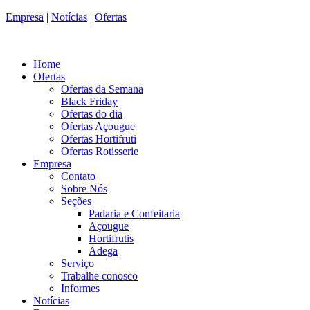
Empresa
|
Notícias
|
Ofertas
Home
Ofertas
Ofertas da Semana
Black Friday
Ofertas do dia
Ofertas Açougue
Ofertas Hortifruti
Ofertas Rotisserie
Empresa
Contato
Sobre Nós
Seções
Padaria e Confeitaria
Açougue
Hortifrutis
Adega
Serviço
Trabalhe conosco
Informes
Notícias