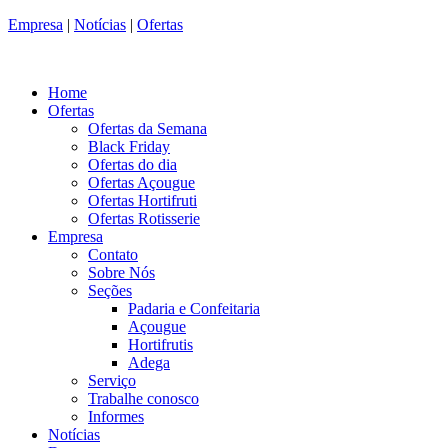
Empresa
|
Notícias
|
Ofertas
Home
Ofertas
Ofertas da Semana
Black Friday
Ofertas do dia
Ofertas Açougue
Ofertas Hortifruti
Ofertas Rotisserie
Empresa
Contato
Sobre Nós
Seções
Padaria e Confeitaria
Açougue
Hortifrutis
Adega
Serviço
Trabalhe conosco
Informes
Notícias