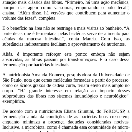
atuação mais clássica das fibras. “Primeiro, há uma ação mecânica,
porque elas agem como vassouras, empurrando o bolo fecal”,
ensina. “Além disso, há versões que contribuem para aumentar o
volume das fezes”, completa.
E o benefício na área não se restringe a mais visitas ao banheiro. “A
parte delas que é fermentada pelas bactérias serve de alimento para
células da mucosa intestinal”, conta Marcia. Com isso, as
substâncias indiretamente facilitam o aproveitamento de nutrientes.
Aliás, é importante reforçar este ponto: embora não sejam
absorvidas, as fibras passam por transformações. É o caso dessa
fermentação por bactérias intestinais.
A nutricionista Amanda Romero, pesquisadora da Universidade de
São Paulo, nota que certas moléculas formadas a partir do processo,
como os ácidos graxos de cadeia curta, teriam efeito mais amplo no
corpo. “Há grande interesse em relação ao impacto desses
subprodutos das fibras nos sistemas imunológico e neurológico”,
exemplifica.
De acordo com a nutricionista Eliana Giuntini, do FoRC/USP, a
fermentação ainda dá condições de as bactérias boas crescerem,
enquanto minimiza a presença daquelas consideradas nocivas.
Inclusive, a microbiota, como é chamada essa comunidade de micro-