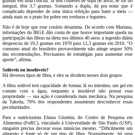
gramas em uma concha. Já seis colheres de sopa de arroz, se for do
integral, têm 3,7 gramas. Somando a dupla, dá pra notar que é
complicado depender de uma única refeição para bater a meta —
ainda mais se o prato for pobre em verduras e legumes.
Não é de hoje que esse cenário desanima. De acordo com Mariana,
informações do IBGE dão conta de que houve importante queda na
participação das fibras na dieta nos últimos 40 anos: a ingestão diária
despencou de 19,3 gramas em 1970 para 12,3 gramas em 2010. “O
consumo atual do brasileiro provavelmente não atinge sequer 50%
das recomendações. Precisamos de estratégias para aumentar esse
aporte”, afirma.
Solúveis ou insolúveis?
Há diversos tipos de fibra, e eles se dividem nesses dois grupos
A fibra solúvel tem capacidade de formar, lá no intestino, um gel em
contato com a água, enquanto a insolúvel não possui essa
propriedade — sua ação é considerada mais mecânica. Na pesquisa
da Takeda, 70% dos respondentes assumiram desconhecer essas
peculiaridades.
Para a nutricionista Eliana Giuntini, do Centro de Pesquisa em
Alimentos (FoRC), vinculado à Universidade de São Paulo (USP),
ninguém precisa decorar essas minúcias mesmo. “Dificilmente um
alimento é fonte só de um tipo de fibra. Normalmente, há uma