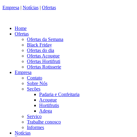
Empresa
|
Notícias
|
Ofertas
Home
Ofertas
Ofertas da Semana
Black Friday
Ofertas do dia
Ofertas Açougue
Ofertas Hortifruti
Ofertas Rotisserie
Empresa
Contato
Sobre Nós
Seções
Padaria e Confeitaria
Açougue
Hortifrutis
Adega
Serviço
Trabalhe conosco
Informes
Notícias