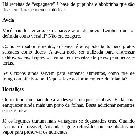
Há receitas de “espaguete” à base de pupunha e abobrinha que são
ricas em fibras e menos calóricas.
Aveia
Você não leu errado: ela aparece aqui de novo. Lembra que foi
definida como versátil? Não era exagero.
Como seu sabor é neutro, o cereal é adequado tanto para pratos
salgados como doces. A aveia pode ser utilizada para engrossar
caldos, sopas, feijões ou entrar em receitas de pães, panquecas e
tortas.
Seus flocos ainda servem para empanar alimentos, como filé de
frango ou bife bovino. Depois, leve ao forno em vez de fritar, tá?
Hortaliças
Outro time que não deixa a desejar no quesito fibras. E dá para
enriquecer ainda mais um prato de folhas. Basta adicionar sementes
e oleaginosas.
Já os legumes trariam mais vantagens se degustados crus. Quando
isso não é possível, Amanda sugere refogá-los ou cozinhá-los no
vapor para preservar os nutrientes.