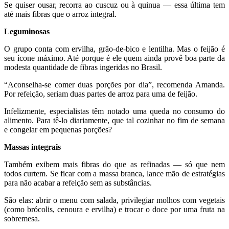
Se quiser ousar, recorra ao cuscuz ou à quinua — essa última tem
até mais fibras que o arroz integral.
Leguminosas
O grupo conta com ervilha, grão-de-bico e lentilha. Mas o feijão é
seu ícone máximo. Até porque é ele quem ainda provê boa parte da
modesta quantidade de fibras ingeridas no Brasil.
“Aconselha-se comer duas porções por dia”, recomenda Amanda.
Por refeição, seriam duas partes de arroz para uma de feijão.
Infelizmente, especialistas têm notado uma queda no consumo do
alimento. Para tê-lo diariamente, que tal cozinhar no fim de semana
e congelar em pequenas porções?
Massas integrais
Também exibem mais fibras do que as refinadas — só que nem
todos curtem. Se ficar com a massa branca, lance mão de estratégias
para não acabar a refeição sem as substâncias.
São elas: abrir o menu com salada, privilegiar molhos com vegetais
(como brócolis, cenoura e ervilha) e trocar o doce por uma fruta na
sobremesa.