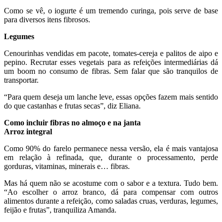
Como se vê, o iogurte é um tremendo curinga, pois serve de base
para diversos itens fibrosos.
Legumes
Cenourinhas vendidas em pacote, tomates-cereja e palitos de aipo e
pepino. Recrutar esses vegetais para as refeições intermediárias dá
um boom no consumo de fibras. Sem falar que são tranquilos de
transportar.
“Para quem deseja um lanche leve, essas opções fazem mais sentido
do que castanhas e frutas secas”, diz Eliana.
Como incluir fibras no almoço e na janta
Arroz integral
Como 90% do farelo permanece nessa versão, ela é mais vantajosa
em relação à refinada, que, durante o processamento, perde
gorduras, vitaminas, minerais e… fibras.
Mas há quem não se acostume com o sabor e a textura. Tudo bem.
“Ao escolher o arroz branco, dá para compensar com outros
alimentos durante a refeição, como saladas cruas, verduras, legumes,
feijão e frutas”, tranquiliza Amanda.