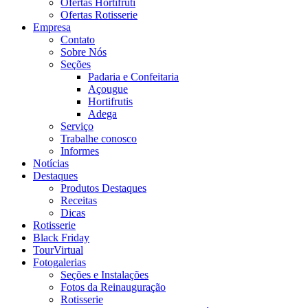
Ofertas Hortifruti
Ofertas Rotisserie
Empresa
Contato
Sobre Nós
Seções
Padaria e Confeitaria
Açougue
Hortifrutis
Adega
Serviço
Trabalhe conosco
Informes
Notícias
Destaques
Produtos Destaques
Receitas
Dicas
Rotisserie
Black Friday
TourVirtual
Fotogalerias
Seções e Instalações
Fotos da Reinauguração
Rotisserie