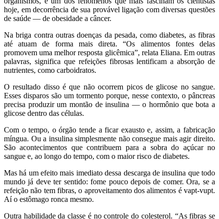
organismos, é um dos fenômenos que mais fascinam os cientistas
hoje, em decorrência de sua provável ligação com diversas questões
de saúde — de obesidade a câncer.
Na briga contra outras doenças da pesada, como diabetes, as fibras
até atuam de forma mais direta. “Os alimentos fontes delas
promovem uma melhor resposta glicêmica”, relata Eliana. Em outras
palavras, significa que refeições fibrosas lentificam a absorção de
nutrientes, como carboidratos.
O resultado disso é que não ocorrem picos de glicose no sangue.
Esses disparos são um tormento porque, nesse contexto, o pâncreas
precisa produzir um montão de insulina — o hormônio que bota a
glicose dentro das células.
Com o tempo, o órgão tende a ficar exausto e, assim, a fabricação
míngua. Ou a insulina simplesmente não consegue mais agir direito.
São acontecimentos que contribuem para a sobra do açúcar no
sangue e, ao longo do tempo, com o maior risco de diabetes.
Mas há um efeito mais imediato dessa descarga de insulina que todo
mundo já deve ter sentido: fome pouco depois de comer. Ora, se a
refeição não tem fibras, o aproveitamento dos alimentos é vapt-vupt.
Aí o estômago ronca mesmo.
Outra habilidade da classe é no controle do colesterol. “As fibras se