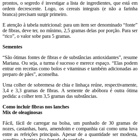
prontos, o segredo é investigar a lista de ingredientes, que está em
ordem decrescente. Logo, os cereais integrais (e não a farinha
branca) precisam surgir primeiro.
E atenção à tabela nutricional: para um item ser denominado “fonte”
de fibras, deve ter, no mínimo, 2,5 gramas delas por porção. Para ser
“rico”, o valor sobe para 5 gramas.
Sementes
“São ótimas fontes de fibras e de substâncias antioxidantes”, resume
Mariana. Ou seja, a turma é sucesso e merece espaço. “Elas podem
entrar em receitas como bolos e vitaminas e também adicionadas ao
preparo de pães”, aconselha.
Uma colher de sobremesa de chia e linhaça reúne, respectivamente,
3,4 e 3,3 gramas de fibras. A semente de abóbora é outra ótima
pedida: a colher tem 3,5 gramas das substâncias.
Como incluir fibras nos lanches
Mix de oleaginosas
Fácil, fácil de carregar na bolsa, um punhado de 30 gramas de
nozes, castanhas, baru, amendoim e companhia cai como uma luva
entre as refeições principais. Apesar de a quantidade ser modesta,
acredite: a barriga fica forrada de verdade.