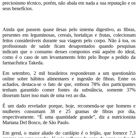
preciosismo técnico, porém, não abala em nada a sua reputação e os
seus benefícios.
Ainda que passem quase ilesas pelo sistema digestivo, as fibras,
presentes em leguminosas, cereais, hortaliças e frutas, colecionam
feitos consideráveis durante sua viagem pelo corpo. Não à toa, os
profissionais de saúde ficam desapontados quando pesquisas
indicam que o consumo desses compostos está aquém do ideal,
como é o caso de um levantamento feito pelo Ibope a pedido da
farmacêutica Takeda.
Em setembro, 2 mil brasileiros responderam a um questionário
online sobre hábitos alimentares e ingestão de fibras. Entre os
achados, destaca-se o fato de que, embora 78% dos participantes
tenham garantido comer fontes da substância, somente 37%
disseram fazer isso mais de uma vez ao dia.
É um dado revelador porque, hoje, recomenda-se que homens e
mulheres consumam 38 e 25 gramas de fibras por dia,
respectivamente. “É uma quantidade grande”, diz a nutricionista
Mariana Del Bosco, de São Paulo.
Em geral, o maior aliado do cardápio é o feijão, que fornece 7,3