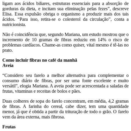
ligam aos ácidos biliares, estruturas essenciais para a absorção de
gorduras da dieta, e incitam sua eliminação pelas fezes”, descreve
Elisa. Essa expulsão obriga o organismo a produzir mais dos tais
ácidos. “Para isso, retira-se o colesterol da circulação”, conta a
nutricionista.
Não é coincidência que, segundo Mariana, um estudo mostrou que o
incremento de 10 gramas de fibras reduziu em 14% o risco de
problemas cardíacos. Chame-as como quiser, vital mesmo é tê-las no
prato.
Como incluir fibras no café da manhã
Aveia
“Considero seu farelo a melhor alternativa para complementar o
consumo diário de fibras, por ser uma fonte excelente e muito
versátil”, elogia Mariana. A aveia pode ser acrescentada a saladas de
frutas, vitaminas e receitas de bolos e pães.
Duas colheres de sopa do farelo concentram, em média, 4,2 gramas
de fibras. A farinha do cereal, cabe dizer, tem uma quantidade
menor, já que é obtida a partir da trituração de todo o grão. O farelo
vem da área externa, mais fibrosa.
Frutas