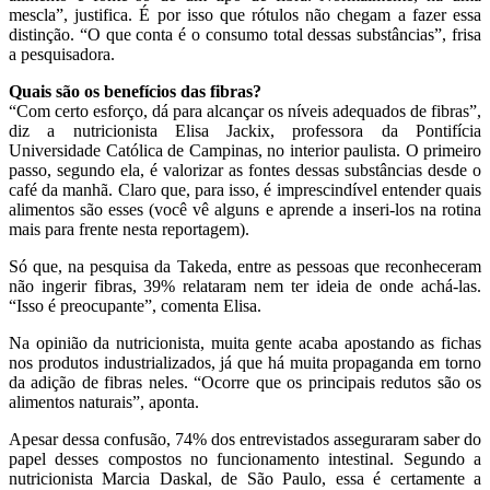
mescla”, justifica. É por isso que rótulos não chegam a fazer essa
distinção. “O que conta é o consumo total dessas substâncias”, frisa
a pesquisadora.
Quais são os benefícios das fibras?
“Com certo esforço, dá para alcançar os níveis adequados de fibras”,
diz a nutricionista Elisa Jackix, professora da Pontifícia
Universidade Católica de Campinas, no interior paulista. O primeiro
passo, segundo ela, é valorizar as fontes dessas substâncias desde o
café da manhã. Claro que, para isso, é imprescindível entender quais
alimentos são esses (você vê alguns e aprende a inseri-los na rotina
mais para frente nesta reportagem).
Só que, na pesquisa da Takeda, entre as pessoas que reconheceram
não ingerir fibras, 39% relataram nem ter ideia de onde achá-las.
“Isso é preocupante”, comenta Elisa.
Na opinião da nutricionista, muita gente acaba apostando as fichas
nos produtos industrializados, já que há muita propaganda em torno
da adição de fibras neles. “Ocorre que os principais redutos são os
alimentos naturais”, aponta.
Apesar dessa confusão, 74% dos entrevistados asseguraram saber do
papel desses compostos no funcionamento intestinal. Segundo a
nutricionista Marcia Daskal, de São Paulo, essa é certamente a