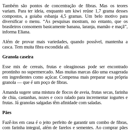
Também são pontos de concentração de fibras. Mas os teores
variam. Para ter ideia, enquanto um kiwi reúne 1,7 grama desses
compostos, a goiaba esbanja 4,5 gramas. Um belo motivo para
diversificar o menu. “As pesquisas mostram, no entanto, que os
brasileiros consomem basicamente banana, laranja, mamão e maçã”,
informa Eliana.
Além de provar mais variedades, quando possível, mantenha a
casca. Tem muita fibra escondida ali.
Granola caseira
Esse mix de cereais, frutas e oleaginosas pode ser encontrado
prontinho no supermercado. Mas muitas marcas dão uma exagerada
em ingredientes como açúcar. Compensa mais preparar sua própria
granola — que é um poço de fibras.
Amanda sugere uma mistura de flocos de aveia, frutas secas, farinha
de chia, castanhas, nozes e coco ralado para incrementar iogurtes e
frutas. Já granolas salgadas têm afinidade com saladas.
Pães
Fazê-los em casa é o jeito perfeito de garantir um combo de fibras,
com farinha integral, além de farelos e sementes. Ao comprar pães