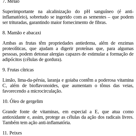
7. Melão
Superimportante na alcalinização do pH sanguíneo (é anti-
inflamatório), sobretudo se ingerido com as sementes – que podem
ser trituradas, garantindo maior fornecimento de fibras.
8. Mamão e abacaxi
Ambas as frutas têm propriedades antiedema, além de enzimas
proteolíticas, que ajudam a digerir proteínas que, para algumas
pessoas, podem detonar alergias capazes de estimular a formação de
adipócitos (células de gordura).
9. Frutas cítricas
Limão, lima-da-pérsia, laranja e goiaba contêm a poderosa vitamina
C, além de bioflavonoides, que aumentam o tônus das veias,
favorecendo a microcirculação.
10. Óleo de gergelim
Grande fonte de vitaminas, em especial a E, que atua como
antioxidante e, assim, protege as células da ação dos radicais livres.
Também tem ação anti-inflamatória.
11. Peixes