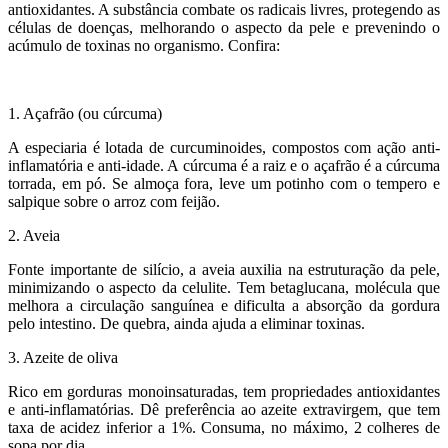
antioxidantes. A substância combate os radicais livres, protegendo as
células de doenças, melhorando o aspecto da pele e prevenindo o
acúmulo de toxinas no organismo. Confira:
1. Açafrão (ou cúrcuma)
A especiaria é lotada de curcuminoides, compostos com ação anti-
inflamatória e anti-idade. A cúrcuma é a raiz e o açafrão é a cúrcuma
torrada, em pó. Se almoça fora, leve um potinho com o tempero e
salpique sobre o arroz com feijão.
2. Aveia
Fonte importante de silício, a aveia auxilia na estruturação da pele,
minimizando o aspecto da celulite. Tem betaglucana, molécula que
melhora a circulação sanguínea e dificulta a absorção da gordura
pelo intestino. De quebra, ainda ajuda a eliminar toxinas.
3. Azeite de oliva
Rico em gorduras monoinsaturadas, tem propriedades antioxidantes
e anti-inflamatórias. Dê preferência ao azeite extravirgem, que tem
taxa de acidez inferior a 1%. Consuma, no máximo, 2 colheres de
sopa por dia.