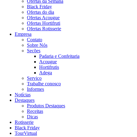
Ofertas da Semana
Black Friday
Ofertas do dia
Ofertas Açougue
Ofertas Hortifruti
Ofertas Rotisserie
Empresa
Contato
Sobre Nós
Seções
Padaria e Confeitaria
Açougue
Hortifrutis
Adega
Serviço
Trabalhe conosco
Informes
Notícias
Destaques
Produtos Destaques
Receitas
Dicas
Rotisserie
Black Friday
TourVirtual