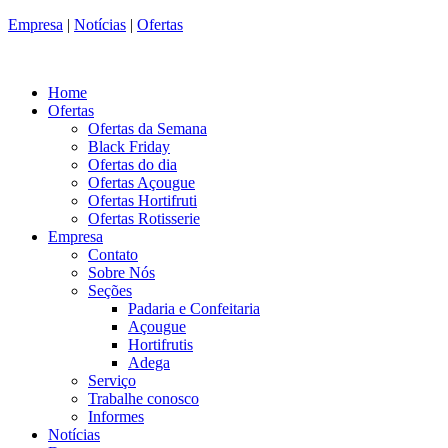
Empresa
|
Notícias
|
Ofertas
Home
Ofertas
Ofertas da Semana
Black Friday
Ofertas do dia
Ofertas Açougue
Ofertas Hortifruti
Ofertas Rotisserie
Empresa
Contato
Sobre Nós
Seções
Padaria e Confeitaria
Açougue
Hortifrutis
Adega
Serviço
Trabalhe conosco
Informes
Notícias