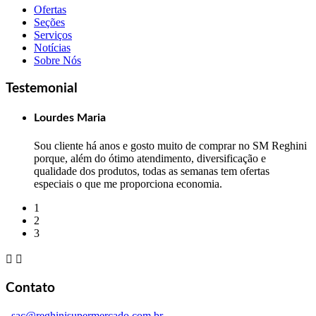
Ofertas
Seções
Serviços
Notícias
Sobre Nós
Testemonial
Lourdes Maria
Sou cliente há anos e gosto muito de comprar no SM Reghini
porque, além do ótimo atendimento, diversificação e
qualidade dos produtos, todas as semanas tem ofertas
especiais o que me proporciona economia.
1
2
3


Contato
sac@reghinisupermercado.com.br